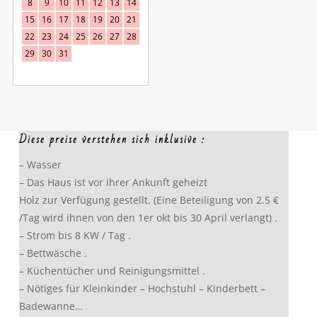
8
9
10
11
12
13
14
15
16
17
18
19
20
21
22
23
24
25
26
27
28
29
30
31
Diese preise verstehen sich inklusive :
– Wasser
– Das Haus ist vor ihrer Ankunft geheizt
Holz zur Verfügung gestellt. (Eine Beteiligung von 2.5 €
/Tag wird ihnen von den 1er okt bis 30 April verlangt) .
– Strom bis 8 KW / Tag .
– Bettwäsche .
– Küchentücher und Reinigungsmittel .
– Nötiges für Kleinkinder – Hochstuhl – Kinderbett –
Badewanne…