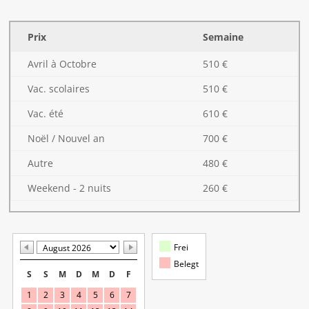
Prix
Semaine
Avril à Octobre
510 €
Vac. scolaires
510 €
Vac. été
610 €
Noël / Nouvel an
700 €
Autre
480 €
Weekend - 2 nuits
260 €
Frei
Belegt
S
S
M
D
M
D
F
1
2
3
4
5
6
7