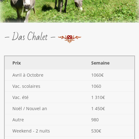
– Das Chalet –
Prix
Semaine
Avril à Octobre
1060€
Vac. scolaires
1060
Vac. été
1 310€
Noël / Nouvel an
1 450€
Autre
980
Weekend - 2 nuits
530€