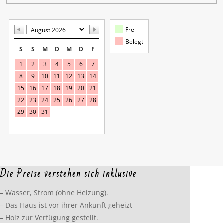
Frei
Belegt
S
S
M
D
M
D
F
1
2
3
4
5
6
7
8
9
10
11
12
13
14
15
16
17
18
19
20
21
22
23
24
25
26
27
28
29
30
31
Die Preise verstehen sich inklusive
– Wasser, Strom (ohne Heizung).
– Das Haus ist vor ihrer Ankunft geheizt
– Holz zur Verfügung gestellt.